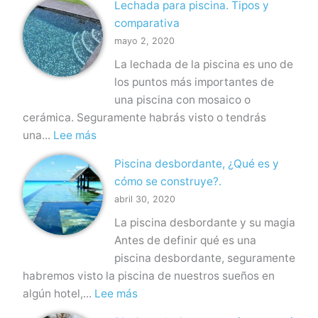
Lechada para piscina. Tipos y
i
e
a
comparativa
s
o
mayo 2, 2020
c
b
La lechada de la piscina es uno de
i
r
los puntos más importantes de
n
a
una piscina con mosaico o
a
y
cerámica. Seguramente habrás visto o tendrás
s
h
:
una...
Lee más
e
o
L
n
r
Piscina desbordante, ¿Qué es y
e
t
m
cómo se construye?.
c
e
i
abril 30, 2020
h
r
g
La piscina desbordante y su magia
a
r
ó
Antes de definir qué es una
d
a
n
piscina desbordante, seguramente
a
d
habremos visto la piscina de nuestros sueños en
p
a
:
algún hotel,...
Lee más
a
s
P
r