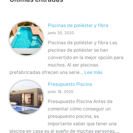
Piscinas de poliéster y fibra
junio 30, 2020
Piscinas de poliéster y fibra Las
piscinas de poliéster se han
convertido en la mejor opción para
muchos. Al ser piscinas
:
prefabricadas ofrecen una serie...
Lee más
P
Presupuesto Piscina
i
junio 18, 2020
s
Presupuesto Piscina Antes de
c
comentar cómo conseguir un
i
presupuesto piscina, es
n
importante saber que tener una
a
piscina en casa es el sueño de muchas personas,...
s