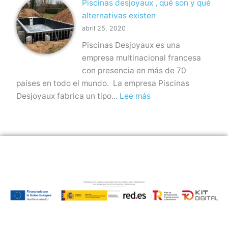
Piscinas desjoyaux , qué son y qué
i
a
alternativas existen
s
p
abril 25, 2020
c
i
Piscinas Desjoyaux es una
i
s
empresa multinacional francesa
n
c
con presencia en más de 70
a
i
países en todo el mundo. La empresa Piscinas
d
n
:
Desjoyaux fabrica un tipo...
Lee más
e
a
P
s
.
i
b
T
s
o
i
c
r
p
i
d
o
n
a
s
a
n
y
s
t
c
d
e
o
e
,
m