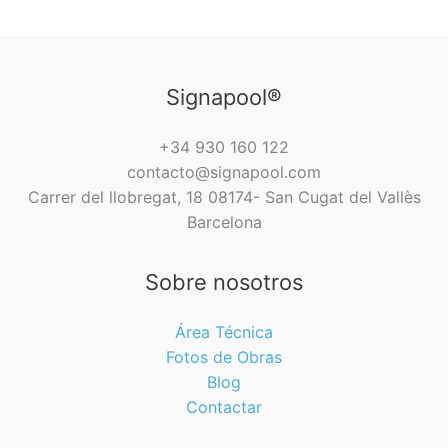
s
¿
p
j
Q
a
o
u
r
y
é
a
Signapool®
a
e
t
u
s
i
+34 930 160 122
x
y
v
contacto@signapool.com
,
c
a
Carrer del llobregat, 18 08174- San Cugat del Vallès
q
ó
Barcelona
u
m
é
o
Sobre nosotros
s
s
o
e
Área Técnica
n
c
Fotos de Obras
y
o
Blog
q
n
Contactar
u
s
é
t