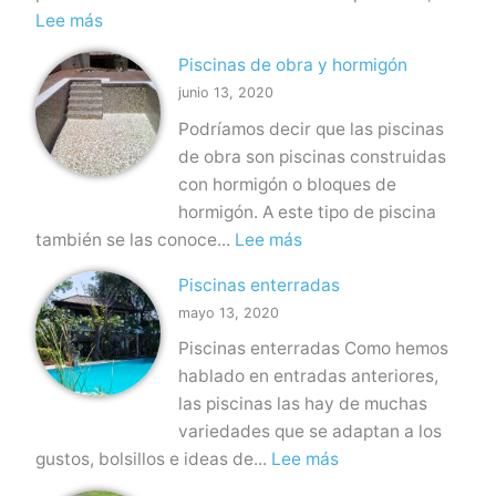
:
Lee más
d
P
e
Piscinas de obra y hormigón
r
p
junio 13, 2020
e
o
Podríamos decir que las piscinas
s
l
de obra son piscinas construidas
u
i
con hormigón o bloques de
p
é
hormigón. A este tipo de piscina
u
s
:
también se las conoce...
Lee más
e
t
P
s
e
Piscinas enterradas
i
t
r
mayo 13, 2020
s
o
y
Piscinas enterradas Como hemos
c
P
f
hablado en entradas anteriores,
i
i
i
las piscinas las hay de muchas
n
s
b
variedades que se adaptan a los
a
c
r
:
gustos, bolsillos e ideas de...
Lee más
s
i
a
P
d
n