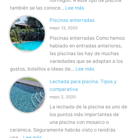
hormigón. A este tipo de piscina
u
s
:
también se las conoce...
Lee más
e
t
P
s
e
Piscinas enterradas
i
t
r
mayo 13, 2020
s
o
y
Piscinas enterradas Como hemos
c
P
f
hablado en entradas anteriores,
i
i
i
las piscinas las hay de muchas
n
s
b
variedades que se adaptan a los
a
c
r
:
gustos, bolsillos e ideas de...
Lee más
s
i
a
P
d
n
Lechada para piscina. Tipos y
i
e
a
comparativa
s
o
mayo 2, 2020
c
b
La lechada de la piscina es uno de
i
r
los puntos más importantes de
n
a
una piscina con mosaico o
a
y
cerámica. Seguramente habrás visto o tendrás
s
h
:
una...
Lee más
e