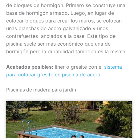
de bloques de hormigón. Primero se construye una
base de hormigón armado. Luego, en lugar de
colocar bloques para crear los muros, se colocan
unas planchas de acero galvanizado y unos
contrafuertes anclados a la base. Este tipo de
piscina suele ser más económico que una de
hormigón pero la durabilidad tampoco es la misma.
Acabados posibles:
liner o gresite con el
sistema
para colocar gresite en piscina de acero
.
Piscinas de madera para jardín