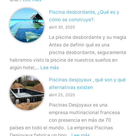
o
L
n
r
Piscina desbordante, ¿Qué es y
e
t
m
cómo se construye?.
c
e
i
abril 30, 2020
h
r
g
La piscina desbordante y su magia
a
r
ó
Antes de definir qué es una
d
a
n
piscina desbordante, seguramente
a
d
habremos visto la piscina de nuestros sueños en
p
a
:
algún hotel,...
Lee más
a
s
P
r
Piscinas desjoyaux , qué son y qué
i
a
alternativas existen
s
p
abril 25, 2020
c
i
Piscinas Desjoyaux es una
i
s
empresa multinacional francesa
n
c
con presencia en más de 70
a
i
países en todo el mundo. La empresa Piscinas
d
n
:
Desjoyaux fabrica un tipo...
Lee más
e
a