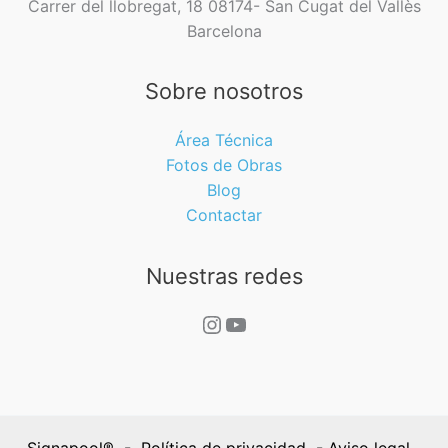
c
a
Carrer del llobregat, 18 08174- San Cugat del Vallès
q
ó
Barcelona
u
m
é
o
Sobre nosotros
s
s
o
e
Área Técnica
n
c
Fotos de Obras
y
o
Blog
q
n
Contactar
u
s
é
t
Nuestras redes
a
r
l
u
Instagram
YouTube
t
y
e
e
r
?
n
.
a
Signapool® -
Política de privacidad
-
Aviso legal
-