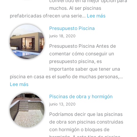
convertido en la mejor opción para
muchos. Al ser piscinas
:
prefabricadas ofrecen una serie...
Lee más
P
Presupuesto Piscina
i
junio 18, 2020
s
Presupuesto Piscina Antes de
c
comentar cómo conseguir un
i
presupuesto piscina, es
n
importante saber que tener una
a
piscina en casa es el sueño de muchas personas,...
s
:
Lee más
d
P
e
Piscinas de obra y hormigón
r
p
junio 13, 2020
e
o
Podríamos decir que las piscinas
s
l
de obra son piscinas construidas
u
i
con hormigón o bloques de
p
é