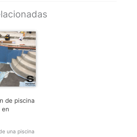
elacionadas
ón de piscina
s en
de una piscina