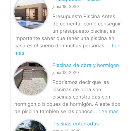
i
junio 18, 2020
s
c
Presupuesto Piscina Antes
i
de comentar cómo conseguir
n
un presupuesto piscina, es
a
importante saber que tener una piscina en
s
casa es el sueño de muchas personas,...
Lee
d
:
más
e
P
Piscinas de obra y hormigón
p
r
junio 13, 2020
o
e
l
s
Podríamos decir que las
i
u
piscinas de obra son
é
p
piscinas construidas con
s
u
hormigón o bloques de hormigón. A este tipo
t
e
:
de piscina también se las conoce...
Lee más
e
s
P
Piscinas enterradas
r
t
i