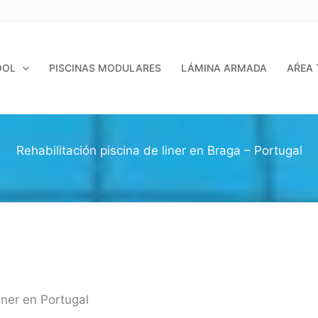
OOL
PISCINAS MODULARES
LÁMINA ARMADA
AŔEA 
Rehabilitación piscina de liner en Braga – Portugal
iner en Portugal