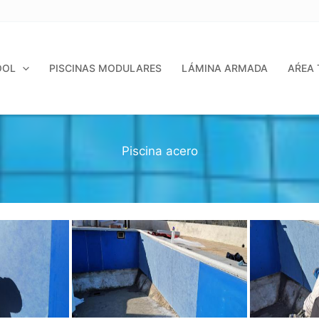
OOL
PISCINAS MODULARES
LÁMINA ARMADA
AŔEA 
Piscina acero